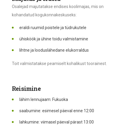
Osalejad majutatakse endises koolimajas, mis on
kohandatud kogukonnakeskuseks:
eraldi ruumid poistele ja tüdrukutele
ühisköök ja ühine toidu valmistamine
lihtne ja looduslähedane elukorraldus
Toit valmistatakse peamiselt kohalikust toorainest.
Reisimine
lähim lennujaam: Fukuoka
saabumine: esimesel päeval enne 12:00
lahkumine: viimasel päeval pärast 13:00