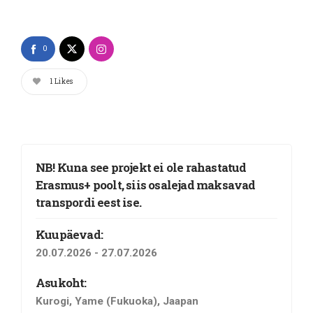
0
1
Likes
NB! Kuna see projekt ei ole rahastatud
Erasmus+ poolt, siis osalejad maksavad
transpordi eest ise.
Kuupäevad:
20.07.2026 - 27.07.2026
Asukoht:
Kurogi, Yame (Fukuoka), Jaapan