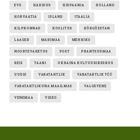
EVS
HARIDUS
HISPAANIA
HOLLAND
HORVAATIA
ISLAND
ITAALIA
KILPKONNAD
KOOLITUS
KÕRGÕZSTAN
LAAGER
MARIMAA
MEHHIKO
NOORTEVAHETUS
POST
PRANTSUSMAA
REIS
TAANI
UKRAINA KULTUURIKESKUS
UUDIS
VABATAHTLIK
VABATAHTLIK TÖÖ
VABATAHTLIKUNA MAAILMAS
VALGEVENE
VENEMAA
VIDEO