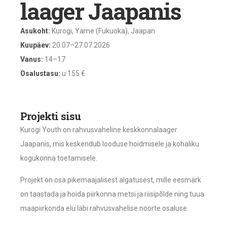
laager Jaapanis
Asukoht:
Kurogi, Yame (Fukuoka), Jaapan
Kuupäev:
20.07–27.07.2026
Vanus:
14–17
Osalustasu:
u 155 €
Projekti sisu
Kurogi Youth on rahvusvaheline keskkonnalaager
Jaapanis, mis keskendub looduse hoidmisele ja kohaliku
kogukonna toetamisele.
Projekt on osa pikemaajalisest algatusest, mille eesmärk
on taastada ja hoida piirkonna metsi ja riisipõlde ning tuua
maapiirkonda elu läbi rahvusvahelise noorte osaluse.