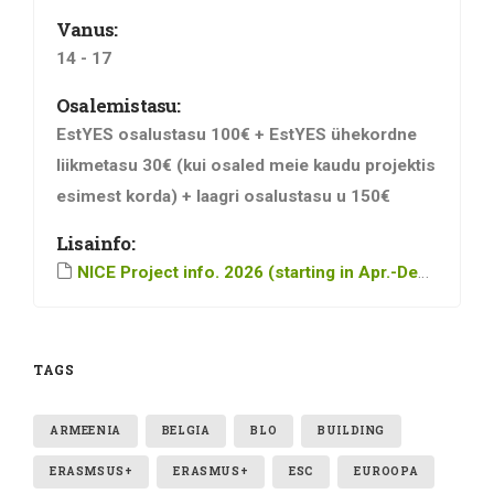
Vanus:
14 - 17
Osalemistasu:
EstYES osalustasu 100€ + EstYES ühekordne
liikmetasu 30€ (kui osaled meie kaudu projektis
esimest korda) + laagri osalustasu u 150€
Lisainfo:
NICE Project info. 2026 (starting in Apr.-Dec.)_compressed
TAGS
ARMEENIA
BELGIA
BLO
BUILDING
ERASMSUS+
ERASMUS+
ESC
EUROOPA