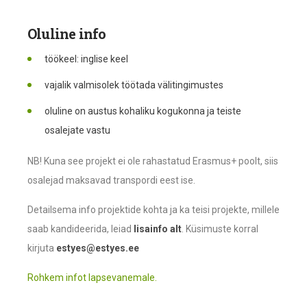
Oluline info
töökeel: inglise keel
vajalik valmisolek töötada välitingimustes
oluline on austus kohaliku kogukonna ja teiste
osalejate vastu
NB! Kuna see projekt ei ole rahastatud Erasmus+ poolt, siis
osalejad maksavad transpordi eest ise.
Detailsema info projektide kohta ja ka teisi projekte, millele
saab kandideerida, leiad
lisainfo alt
. Küsimuste korral
kirjuta
estyes@estyes.ee
Rohkem infot lapsevanemale.