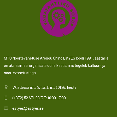
MTÜ Noortevahetuse Arengu Ühing EstYES loodi 1991. aastal ja
on üks esimesi organisatsioone Eestis, mis tegeleb kultuuri- ja
noortevahetustega.
Wiedemanni 3, Tallinn 10126, Eesti
(+372) 52 671 93 E-R 10:00-17:00
estyes@estyes.ee